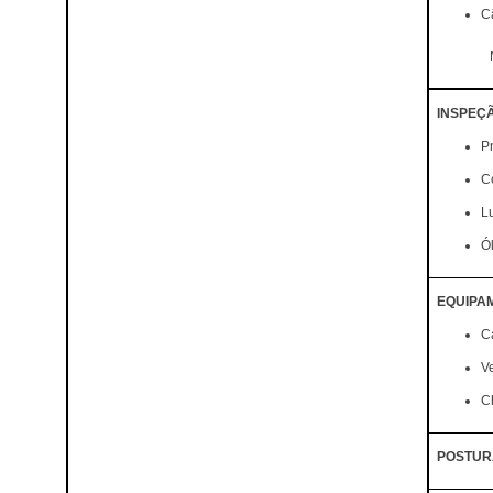
C
INSPEÇ
P
C
Lu
Ó
EQUIPA
C
Ve
C
POSTUR