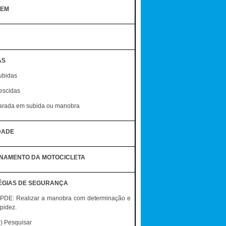
GEM
AS
ubidas
escidas
arada em subida ou manobra
IDADE
ONAMENTO DA MOTOCICLETA
ÉGIAS DE SEGURANÇA
IPDE: Realizar a manobra com determinação e
pidez.
P) Pesquisar