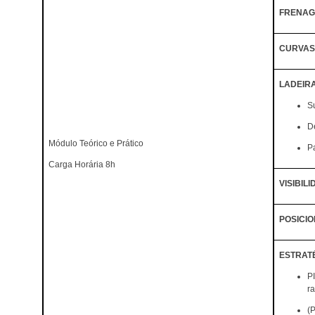
FRENA
CURVAS
LADEIR
S
D
Módulo Teórico e Prático
P
Carga Horária 8h
VISIBIL
POSICI
ESTRAT
P
ra
(