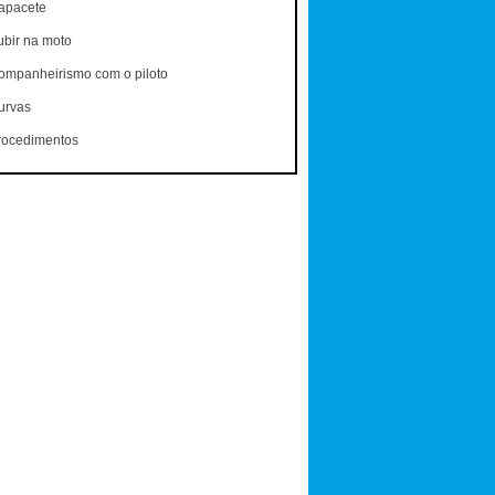
apacete
ubir na moto
ompanheirismo com o piloto
urvas
rocedimentos