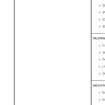
(I
(P
(D
(E
PILOTA
C
A
P
Lí
D
DICAS 
E
E