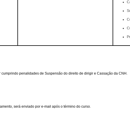
C
S
C
C
P
tar cumprindo penalidades de Suspensão do direito de dirigir e Cassação da CNH.
mento, será enviado por e-mail após o término do curso.