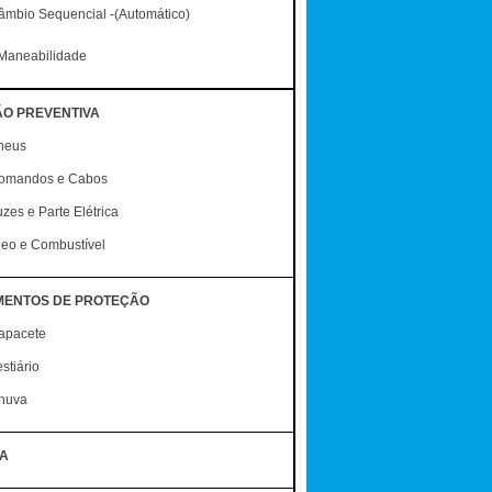
âmbio Sequencial -(Automático)
Maneabilidade
ÃO PREVENTIVA
neus
omandos e Cabos
zes e Parte Elétrica
leo e Combustível
MENTOS DE PROTEÇÃO
apacete
stiário
huva
A