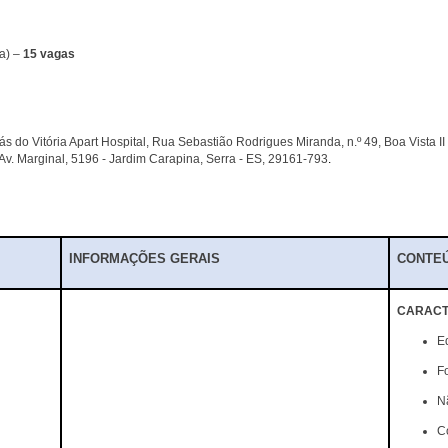
ta) –
15 vagas
ás do Vitória Apart Hospital, Rua Sebastião Rodrigues Miranda, n.º 49, Boa Vista II
 Av. Marginal, 5196 - Jardim Carapina, Serra - ES, 29161-793
.
INFORMAÇÕES GERAIS
CONTE
CARACT
Eq
F
N
C