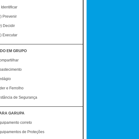
) Identificar
) Prevenir
) Decidir
) Executar
NDO EM GRUPO
ompartilhar
bastecimento
edágio
der e Ferrolho
istância de Segurança
PARA GARUPA
quipamento correto
quipamentos de Proteções