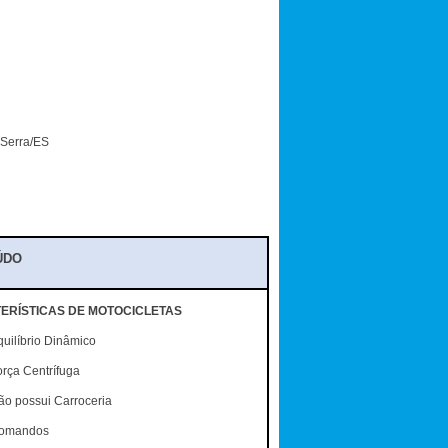
 Serra/ES
ÚDO
ERÍSTICAS DE MOTOCICLETAS
uilíbrio Dinâmico
orça Centrífuga
ão possui Carroceria
omandos